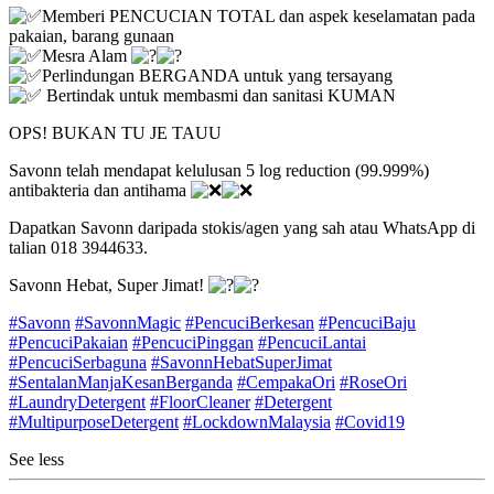
Memberi PENCUCIAN TOTAL dan aspek keselamatan pada
pakaian, barang gunaan
Mesra Alam
Perlindungan BERGANDA untuk yang tersayang
Bertindak untuk membasmi dan sanitasi KUMAN
OPS! BUKAN TU JE TAUU
Savonn telah mendapat kelulusan 5 log reduction (99.999%)
antibakteria dan antihama
Dapatkan Savonn daripada stokis/agen yang sah atau WhatsApp di
talian 018 3944633.
Savonn Hebat, Super Jimat!
#Savonn
#SavonnMagic
#PencuciBerkesan
#PencuciBaju
#PencuciPakaian
#PencuciPinggan
#PencuciLantai
#PencuciSerbaguna
#SavonnHebatSuperJimat
#SentalanManjaKesanBerganda
#CempakaOri
#RoseOri
#LaundryDetergent
#FloorCleaner
#Detergent
#MultipurposeDetergent
#LockdownMalaysia
#Covid19
See less