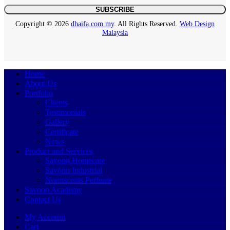
Copyright © 2026
dhaifa.com.my
. All Rights Reserved.
Web Design
Malaysia
Home
About Us
Portfolio
Clients
Testimonials
Gallery
Certificate
News
Product and Services
Savonn Homecare
Savonn Industrial
Nonnscents Perfume
Savoon Academy
Contact Us
My Account
Cart