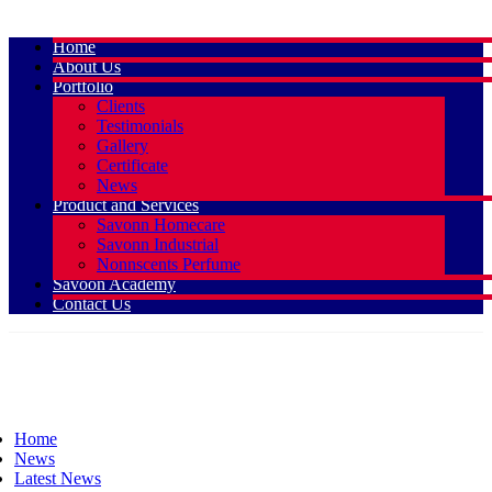
Home
About Us
Portfolio
Clients
Testimonials
Gallery
Certificate
News
Product and Services
Savonn Homecare
Savonn Industrial
Nonnscents Perfume
Savoon Academy
Contact Us
Home
News
Latest News